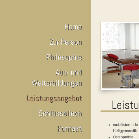
Home
Zur Person
Philosophie
Aus- und
Weiterbildungen
Leistungsangebot
Leist
Schlüsselloch
mobilisierende
Kontakt
Heilgymnastik
Osteopathie