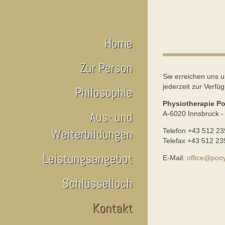
Home
Zur Person
Sie erreichen uns u
jederzeit zur Verfü
Philosophie
Physiotherapie P
Aus- und
A-6020 Innsbruck -
Weiterbildungen
Telefon +43 512 2
Telefax +43 512 2
Leistungsangebot
E-Mail:
office@pooy
Schlüsselloch
Kontakt